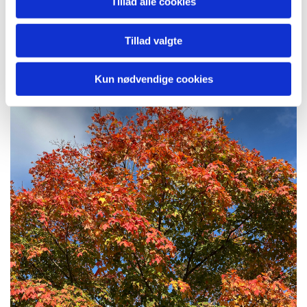
Tillad alle cookies
Mørkegrå og glat bark.
Hvide duftende blomster.
Tillad valgte
Sorte bær.
Gul-rødt efterårsløv.
Kun nødvendige cookies