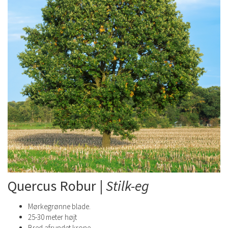
Quercus Robur |
Stilk-eg
Mørkegrønne blade.
25-30 meter højt
Bred afrundet krone.