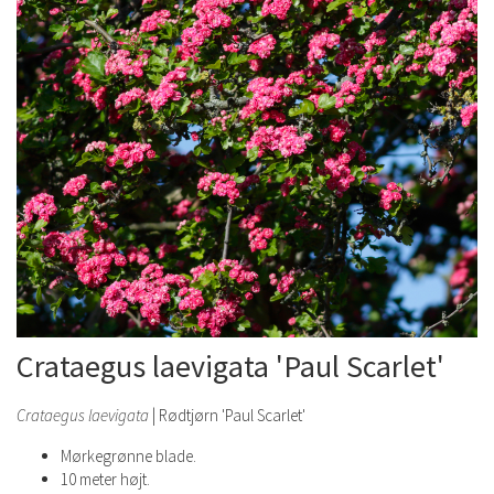
Crataegus laevigata 'Paul Scarlet'
Crataegus laevigata
| Rødtjørn 'Paul Scarlet'
Mørkegrønne blade.
10 meter højt.