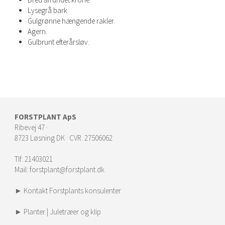
Lysegrå bark
Gulgrønne hængende rakler.
Agern.
Gulbrunt efterårsløv.
FORSTPLANT ApS
Ribevej 47 ·
8723 Løsning DK · CVR. 27506062
Tlf:
21403021
Mail:
forstplant@forstplant.dk
► Kontakt Forstplants konsulenter
► Planter | Juletræer og klip