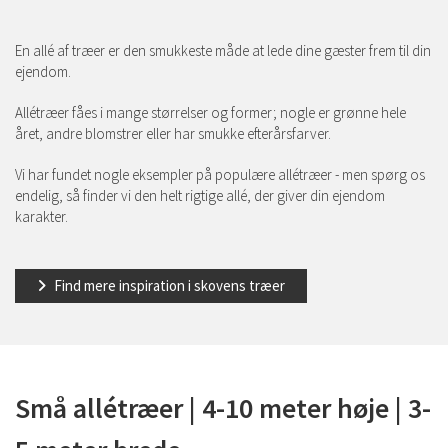
En allé af træer er den smukkeste måde at lede dine gæster frem til din
ejendom.
Allétræer fåes i mange størrelser og former; nogle er grønne hele
året, andre blomstrer eller har smukke efterårsfarver.
Vi har fundet nogle eksempler på populære allétræer - men spørg os
endelig, så finder vi den helt rigtige allé, der giver din ejendom
karakter.
Find mere inspiration i skovens træer
Små allétræer | 4-10 meter høje | 3-