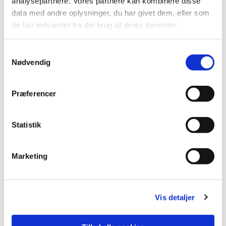
analysepartnere. Vores partnere kan kombinere disse
data med andre oplysninger, du har givet dem, eller som
de har indsamlet fra din brug af deres tjenester.
Samtykkevalg
Nødvendig
Præferencer
Statistik
Marketing
Prunus padus
Prunus padus
| Almindelig hæg
Vis detaljer
Grønne blade.
15 meter højt
Bred afrundet krone.