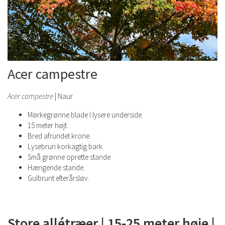
Acer campestre
Acer campestre
| Naur
Mørkegrønne blade I lysere underside.
15 meter højt.
Bred afrundet krone.
Lysebrun korkagtig bark.
Små grønne oprette stande
Hængende stande.
Gulbrunt efterårsløv.
Store allétræer | 15-25 meter høje |