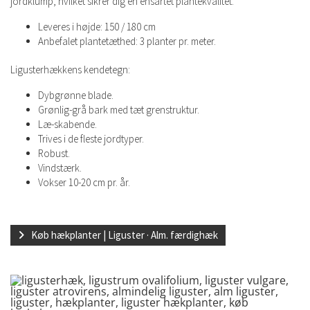
jordklump, hvilket sikrer dig en ensartet plantekvalitet.
Leveres i højde: 150 / 180 cm
Anbefalet plantetæthed: 3 planter pr. meter.
​Ligusterhækkens kendetegn:
Dybgrønne blade.
Grønlig-grå bark med tæt grenstruktur.
Læ-skabende.
Trives i de fleste jordtyper.
Robust.
Vindstærk.
Vokser 10-20 cm pr. år.
Køb hækplanter | Liguster · Alm. færdighæk