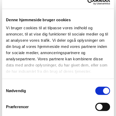
Fagus sylvatica | Alm. bøgehæk
Denne type er til dig, som gerne vil have gode og billige hækplanter,
og som har tid til at vente på at hækken vokser sig tæt. Bøgehækken
Denne hjemmeside bruger cookies
beholder bladene hele året indtil de nye knopper springer ud.
Vi bruger cookies til at tilpasse vores indhold og
Leveres i højde: 50-80 / 80-120 cm
annoncer, til at vise dig funktioner til sociale medier og til
Anbefalet plantetæthed: 4-5 planter pr. meter.
at analysere vores trafik. Vi deler også oplysninger om
din brug af vores hjemmeside med vores partnere inden
Bøgehækkens kendetegn:
for sociale medier, annonceringspartnere og
Mørkegrønne blade.
analysepartnere. Vores partnere kan kombinere disse
Orange-brunt efterårsløv.
data med andre oplysninger, du har givet dem, eller som
Grå-brun bark.
de har indsamlet fra din brug af deres tjenester.
Læ-skabende.
Trives i de fleste jordtyper, også lerholdige.
Samtykkevalg
Bærer blade hele året til de nye knopper springer ud i foråret.
Nødvendig
Vokser 10-20 cm pr. år.
Præferencer
Køb hækplanter | Alm. bøgehæk