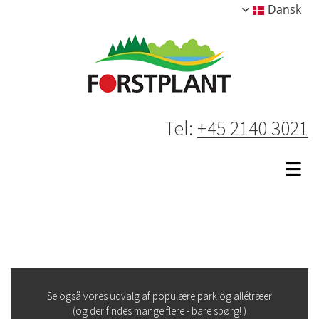
Dansk
Tel:
+45 2140 3021
Se også vores udvalg af populære park og allétræer
(og der findes mange flere - bare spørg! )