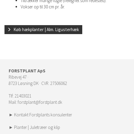
Tiltrækker mange fugle (velegnet som redested).
Vokser op til 30 cm pr. år.
Køb hækplanter | Alm. Ligusterhæk
FORSTPLANT ApS
Ribevej 47 ·
8723 Løsning DK · CVR. 27506062
Tlf:
21403021
Mail:
forstplant@forstplant.dk
► Kontakt Forstplants konsulenter
► Planter | Juletræer og klip