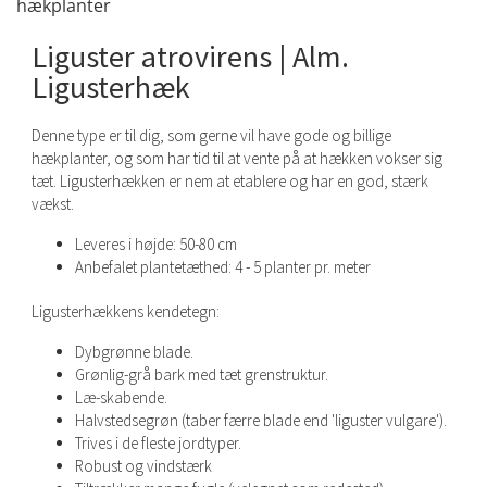
Liguster atrovirens | Alm.
Ligusterhæk
Denne type er til dig, som gerne vil have gode og billige
hækplanter, og som har tid til at vente på at hækken vokser sig
tæt. Ligusterhækken er nem at etablere og har en god, stærk
vækst.
Leveres i højde: 50-80 cm
Anbefalet plantetæthed: 4 - 5 planter pr. meter
Ligusterhækkens kendetegn:
Dybgrønne blade.
Grønlig-grå bark med tæt grenstruktur.
Læ-skabende.
Halvstedsegrøn (taber færre blade end 'liguster vulgare').
Trives i de fleste jordtyper.
Robust og vindstærk