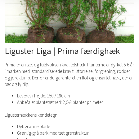
Liguster Liga | Prima færdighæk
Prima er en tæt og fuldvoksen kvalitetshæk. Planterne er dyrket 5-6 år
i marken med standardiserede krav til størrelse, forgrening, rødder
og jordklump. Derfor er du garanteret en flot og ensartet hæk, der er
tæt og fyldig.
Leveres i højde: 150 / 180 cm
Anbefalet plantetæthed: 2,5-3 planter pr. meter.
Ligusterhækkens kendetegn:
Dybgrønne blade.
Grønlig-grå bark med tæt grenstruktur.