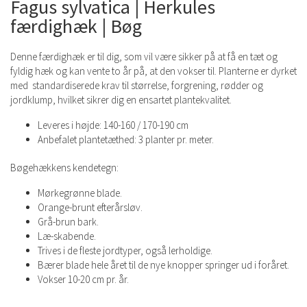
Fagus sylvatica | Herkules
færdighæk | Bøg
Denne færdighæk er til dig, som vil være sikker på at få en tæt og
fyldig hæk og kan vente to år på, at den vokser til. Planterne er dyrket
med standardiserede krav til størrelse, forgrening, rødder og
jordklump, hvilket sikrer dig en ensartet plantekvalitet.
Leveres i højde: 140-160 / 170-190 cm
Anbefalet plantetæthed: 3 planter pr. meter.
Bøgehækkens kendetegn:
Mørkegrønne blade.
Orange-brunt efterårsløv.
Grå-brun bark.
Læ-skabende.
Trives i de fleste jordtyper, også lerholdige.
Bærer blade hele året til de nye knopper springer ud i foråret.
Vokser 10-20 cm pr. år.