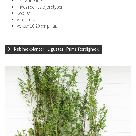
Læ-skabende.
Trives i de fleste jordtyper.
Robust.
Vindstærk.
Vokser 10-20 cm pr. år.
Køb hækplanter | Liguster · Prima færdighæk