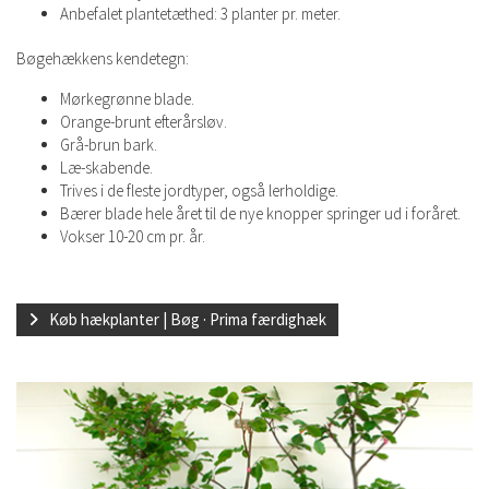
Anbefalet plantetæthed: 3 planter pr. meter.
Bøgehækkens kendetegn:
Mørkegrønne blade.
Orange-brunt efterårsløv.
Grå-brun bark.
Læ-skabende.
Trives i de fleste jordtyper, også lerholdige.
Bærer blade hele året til de nye knopper springer ud i foråret.
Vokser 10-20 cm pr. år.
Køb hækplanter | Bøg · Prima færdighæk