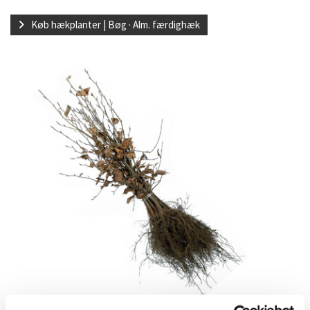
Køb hækplanter | Bøg · Alm. færdighæk