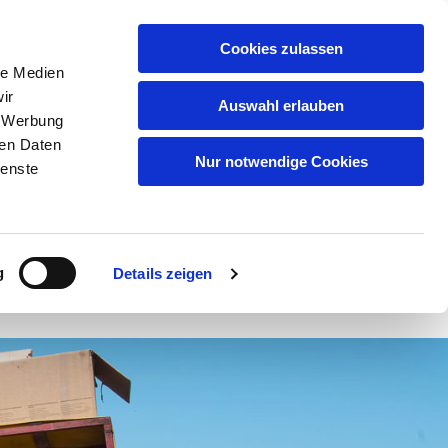
Deutsch
Cookies zulassen
le Medien
Tel:
+45 2140 3021
ir
Auswahl erlauben
, Werbung
ren Daten
Nur notwendige Cookies
ienste
rün
Kontaktieren
Kontaktieren
g
Details zeigen