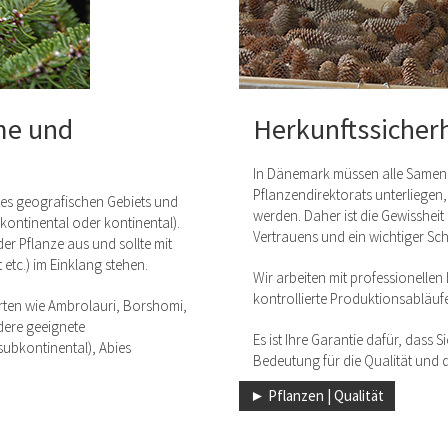
me und
Herkunftssicher
In Dänemark müssen alle Samen,
Pflanzendirektorats unterliegen,
 des geografischen Gebiets und
werden. Daher ist die Gewissheit
kontinental oder kontinental).
Vertrauens und ein wichtiger S
der Pflanze aus und sollte mit
etc.) im Einklang stehen.
Wir arbeiten mit professionelle
kontrollierte Produktionsabläufe
Arten wie Ambrolauri, Borshomi,
dere geeignete
Es ist Ihre Garantie dafür, dass
ubkontinental), Abies
Bedeutung für die Qualität und
► Pflanzen | Qualität