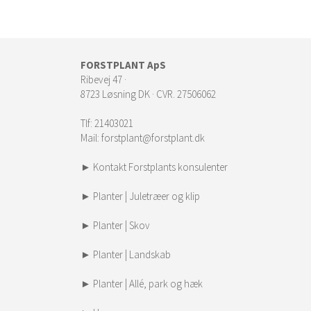
FORSTPLANT ApS
Ribevej 47 ·
8723 Løsning DK · CVR. 27506062
Tlf:
21403021
Mail:
forstplant@forstplant.dk
► Kontakt Forstplants konsulenter
► Planter | Juletræer og klip
► Planter | Skov
► Planter | Landskab
► Planter | Allé, park og hæk