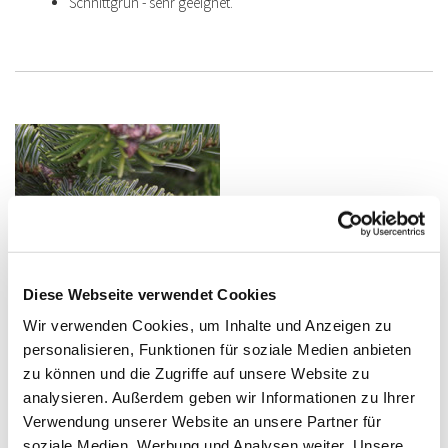
Schnittgrün - sehr geeignet.
Diese Webseite verwendet Cookies
Wir verwenden Cookies, um Inhalte und Anzeigen zu
Abies bornmuelleriana
personalisieren, Funktionen für soziale Medien anbieten
zu können und die Zugriffe auf unsere Website zu
Abies bornmuelleriana
|
analysieren. Außerdem geben wir Informationen zu Ihrer
Bornmuelleriana
Verwendung unserer Website an unsere Partner für
Westtürkei.
soziale Medien, Werbung und Analysen weiter. Unsere