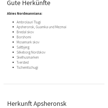
Gute Herkünfte
Abies Nordmanniana:
Ambrolauri Tlugi
Apsheronsk, Guamka und Mezmai
Bredal skov
Borshomi
Mosemark skov
Saltbjerg
Silkeborg Nordskov
Skelhusmarken
Tversted
Tschemtschugi
Herkunft Apsheronsk