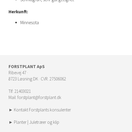
Herkunft:
Minnesota
FORSTPLANT ApS
Ribevej 47 ·
8723 Løsning DK · CVR. 27506062
Tlf:
21403021
Mail:
forstplant@forstplant.dk
► Kontakt Forstplants konsulenter
► Planter | Juletræer og klip