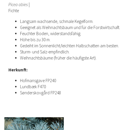
Picea abies
|
Fichte
Langsam wachsende, schmale Kegelform.
Geeignet als Weihnachtsbaum und für die Forstwirtschaft.
Feuchter Boden, widerstandsfähig.
Höhe bis zu 30 m.
Gedeiht im Sonnenlicht/leichten Halbschatten am besten.
Sturm- und Salz-empfindlich.
Weihnachtsbäume (früher die häufigste Art).
Herkunft:
Hofmansgave FP240
Lundbæk F470
Sønderskovgård FP248