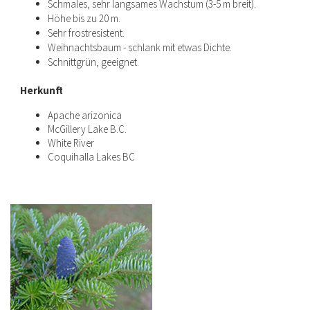
Schmales, sehr langsames Wachstum (3-5 m breit).
Höhe bis zu 20 m.
Sehr frostresistent.
Weihnachtsbaum - schlank mit etwas Dichte.
Schnittgrün, geeignet.
Herkunft
Apache arizonica
McGillery Lake B.C.
White River
Coquihalla Lakes BC