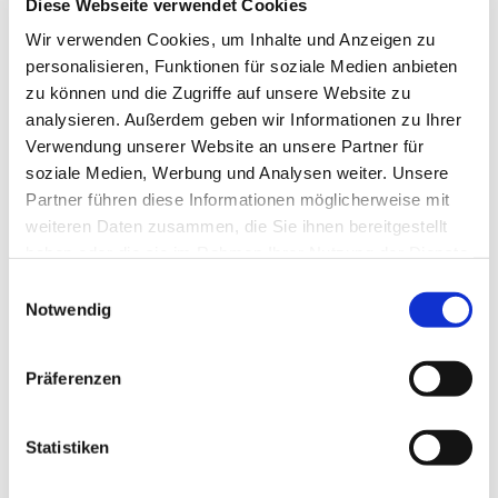
Diese Webseite verwendet Cookies
Wir verwenden Cookies, um Inhalte und Anzeigen zu
personalisieren, Funktionen für soziale Medien anbieten
zu können und die Zugriffe auf unsere Website zu
analysieren. Außerdem geben wir Informationen zu Ihrer
Verwendung unserer Website an unsere Partner für
soziale Medien, Werbung und Analysen weiter. Unsere
Partner führen diese Informationen möglicherweise mit
weiteren Daten zusammen, die Sie ihnen bereitgestellt
haben oder die sie im Rahmen Ihrer Nutzung der Dienste
gesammelt haben.
Einwilligungsauswahl
Notwendig
Zeit zu pflanzen
Präferenzen
Hier bekommen Sie einen Überblick über die optimale Zeit zu
pflanzen.
Statistiken