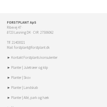
FORSTPLANT ApS
Ribevej 47 ·
8723 Løsning DK · CVR. 27506062
Tlf:
21403021
Mail:
forstplant@forstplant.dk
► Kontakt Forstplants konsulenter
► Planter | Juletræer og klip
► Planter | Skov
► Planter | Landskab
► Planter | Allé, park og hæk