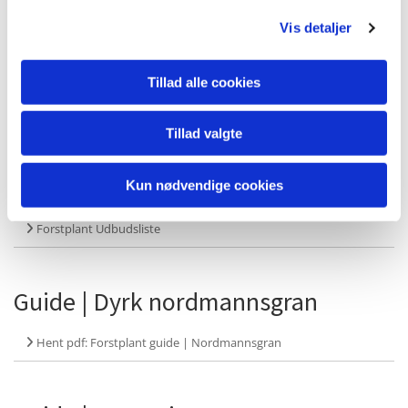
Skovsøhus Natur ApS | Sjælland og øerne
Vis detaljer
Skov- Natur- Landskab ApS | Nord- og Vestjylland
Tillad alle cookies
Hent materiale:
Tillad valgte
Forstplant udbudsliste 2026
Kun nødvendige cookies
Forstplant Udbudsliste
Guide | Dyrk nordmannsgran
Hent pdf: Forstplant guide | Nordmannsgran