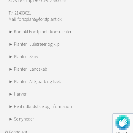
8723 Løsning DK · CVR. 27506062
Tlf:
21403021
Mail:
forstplant@forstplant.dk
► Kontakt Forstplants konsulenter
► Planter | Juletræer og klip
► Planter | Skov
► Planter | Landskab
► Planter | Allé, park og hæk
► Harver
► Hent udbudsliste og information
► Se nyheder
© Forstplant