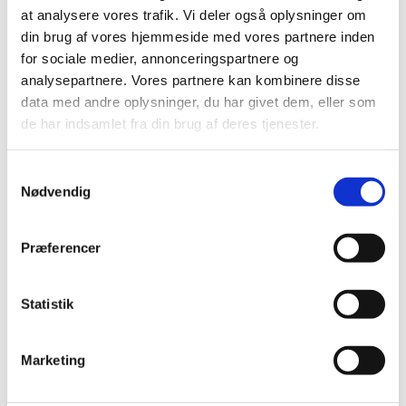
at analysere vores trafik. Vi deler også oplysninger om
Nyttige links
din brug af vores hjemmeside med vores partnere inden
for sociale medier, annonceringspartnere og
Dansk Juletræsdyrkerforening
analysepartnere. Vores partnere kan kombinere disse
data med andre oplysninger, du har givet dem, eller som
Dansk Skovforening
de har indsamlet fra din brug af deres tjenester.
Landbrugsstyrelsen
Samtykkevalg
Miljøstyrelsen
Nødvendig
Naturstyrelsen
Præferencer
Samarbejdspartnere
Statistik
Naturplant | Skovrejsning Danmark
Marketing
Kertinge SkovNatur ApS | Fyn