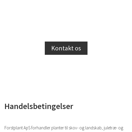
Vi glæder os til et godt
samarbejde!
Kontakt os
Handelsbetingelser
Forstplant ApS forhandler planter til skov- og landskab, juletræ- og