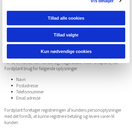
Vis detaljer
I tilfælde, der ikke er omfattet af de her anførte bestemmelser, er
købelovens regler gældende. For alle aftaler gælder dansk ret og
værneting er Forstplant ApS legale værneting.
Tillad alle cookies
Forbehold:
Der tages forbehold for trykfejl og udsolgte varer i de opførte
Tillad valgte
provenienser og priser.
Persondatapolitik:
Kun nødvendige cookies
For at en kunde kan handle og indgå aftaler med Forstplant, har
Forstplant brug for følgende oplysninger:
Navn
Postadresse
Telefonnummer
Email adresse
Forstplant foretager registreringen af kundens personoplysninger
med det formål, at kunne registrere betaling og levere varen til
kunden.