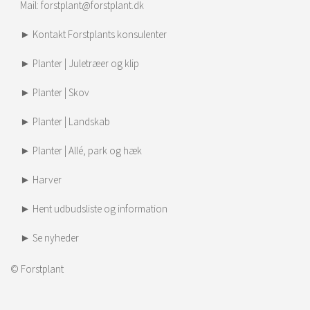
Mail:
forstplant@forstplant.dk
► Kontakt Forstplants konsulenter
► Planter | Juletræer og klip
► Planter | Skov
► Planter | Landskab
► Planter | Allé, park og hæk
► Harver
► Hent udbudsliste og information
► Se nyheder
© Forstplant