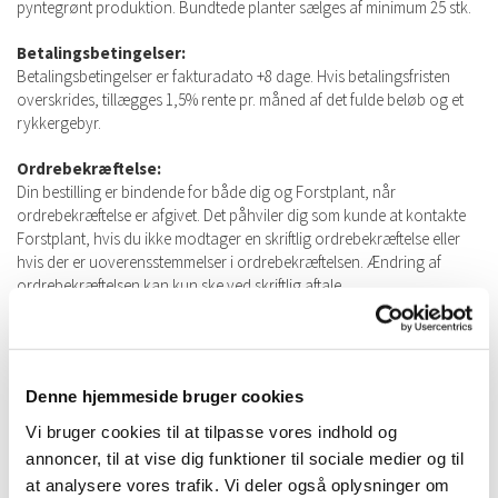
pyntegrønt produktion. Bundtede planter sælges af minimum 25 stk.
Betalingsbetingelser:
Betalingsbetingelser er fakturadato +8 dage. Hvis betalingsfristen
overskrides, tillægges 1,5% rente pr. måned af det fulde beløb og et
rykkergebyr.
Ordrebekræftelse:
Din bestilling er bindende for både dig og Forstplant, når
ordrebekræftelse er afgivet. Det påhviler dig som kunde at kontakte
Forstplant, hvis du ikke modtager en skriftlig ordrebekræftelse eller
hvis der er uoverensstemmelser i ordrebekræftelsen. Ændring af
ordrebekræftelsen kan kun ske ved skriftlig aftale.
Ordrebekræftelsen er betinget af, at der kan opnås positiv og fuldt
dækkende kreditforsikring for hele beløbet af Forstplant ApS
kreditforsikringsselskab, eller dækning ved anfordringsbankgaranti.
Denne hjemmeside bruger cookies
Hvis du ikke aftager de planter, der er aftalt i ordrebekræftelsen, vil
Vi bruger cookies til at tilpasse vores indhold og
Forstplant ApS sende dig et skriftligt varsel og forsøge at afhænde
annoncer, til at vise dig funktioner til sociale medier og til
planterne til anden side. Det påhviler dig som kunde at erstatte
at analysere vores trafik. Vi deler også oplysninger om
eventuelle tab i forhold til den oprindelige aftale og samtlige udgifter,