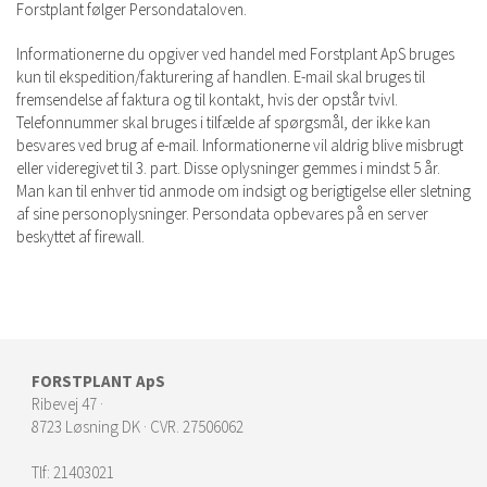
Forstplant følger Persondataloven.
Informationerne du opgiver ved handel med Forstplant ApS bruges
kun til ekspedition/fakturering af handlen. E-mail skal bruges til
fremsendelse af faktura og til kontakt, hvis der opstår tvivl.
Telefonnummer skal bruges i tilfælde af spørgsmål, der ikke kan
besvares ved brug af e-mail. Informationerne vil aldrig blive misbrugt
eller videregivet til 3. part. Disse oplysninger gemmes i mindst 5 år.
Man kan til enhver tid anmode om indsigt og berigtigelse eller sletning
af sine personoplysninger. Persondata opbevares på en server
beskyttet af firewall.
FORSTPLANT ApS
Ribevej 47 ·
8723 Løsning DK · CVR. 27506062
Tlf:
21403021