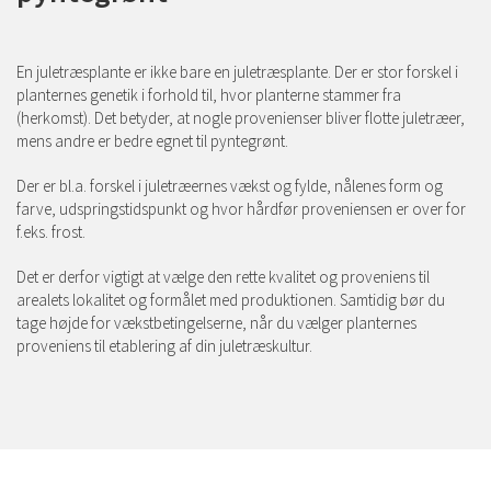
En juletræsplante er ikke bare en juletræsplante. Der er stor forskel i
planternes genetik i forhold til, hvor planterne stammer fra
(herkomst). Det betyder, at nogle provenienser bliver flotte juletræer,
mens andre er bedre egnet til pyntegrønt.
Der er bl.a. forskel i juletræernes vækst og fylde, nålenes form og
farve, udspringstidspunkt og hvor hårdfør proveniensen er over for
f.eks. frost.
Det er derfor vigtigt at vælge den rette kvalitet og proveniens til
arealets lokalitet og formålet med produktionen. Samtidig bør du
tage højde for vækstbetingelserne, når du vælger planternes
proveniens til etablering af din juletræskultur.