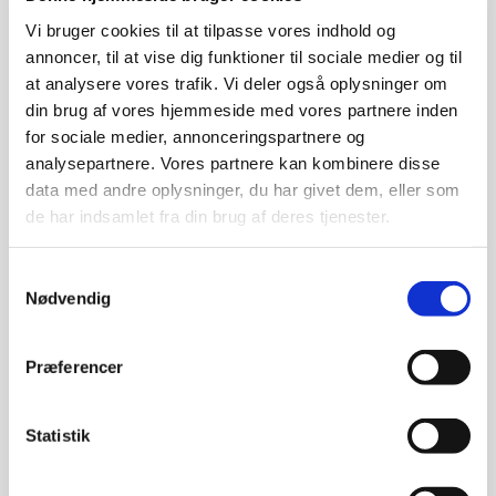
Vi bruger cookies til at tilpasse vores indhold og
annoncer, til at vise dig funktioner til sociale medier og til
at analysere vores trafik. Vi deler også oplysninger om
din brug af vores hjemmeside med vores partnere inden
for sociale medier, annonceringspartnere og
analysepartnere. Vores partnere kan kombinere disse
data med andre oplysninger, du har givet dem, eller som
de har indsamlet fra din brug af deres tjenester.
Samtykkevalg
Nødvendig
Juletræer
Disse arter er egnede til produktion af juletræer.
Præferencer
Se provenienser
Statistik