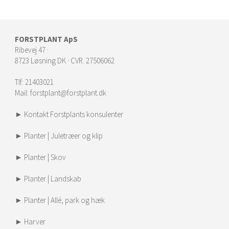
FORSTPLANT ApS
Ribevej 47 ·
8723 Løsning DK · CVR. 27506062
Tlf:
21403021
Mail:
forstplant@forstplant.dk
► Kontakt Forstplants konsulenter
► Planter | Juletræer og klip
► Planter | Skov
► Planter | Landskab
► Planter | Allé, park og hæk
► Harver