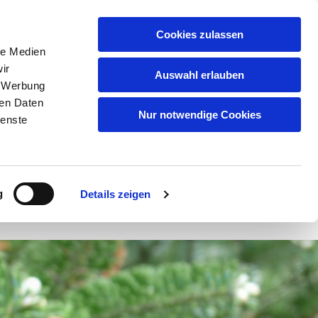
Deutsch
Cookies zulassen
le Medien
Tel:
+45 2140 3021
ir
Auswahl erlauben
, Werbung
ren Daten
Nur notwendige Cookies
ienste
rün
Kontaktieren
Kontaktieren
g
Details zeigen