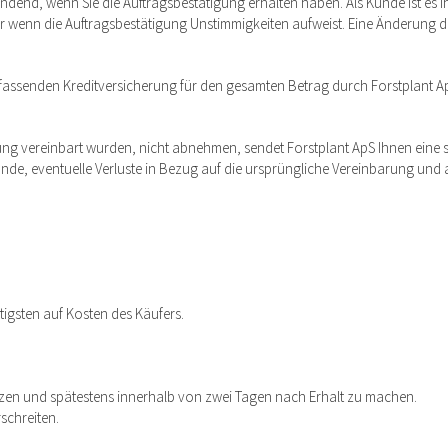
 bindend, wenn Sie die Auftragsbestätigung erhalten haben. Als Kunde ist es
er wenn die Auftragsbestätigung Unstimmigkeiten aufweist. Eine Änderung de
umfassenden Kreditversicherung für den gesamten Betrag durch Forstplant 
gung vereinbart wurden, nicht abnehmen, sendet Forstplant ApS Ihnen eine 
unde, eventuelle Verluste in Bezug auf die ursprüngliche Vereinbarung und al
gsten auf Kosten des Käufers.
zen und spätestens innerhalb von zwei Tagen nach Erhalt zu machen.
schreiten.