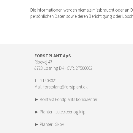
Die Informationen werden niemals missbraucht oder an Dri
persönlichen Daten sowie deren Berichtigung oder Löschu
FORSTPLANT ApS
Ribevej 47 ·
8723 Løsning DK · CVR. 27506062
Tlf:
21403021
Mail:
forstplant@forstplant.dk
► Kontakt Forstplants konsulenter
► Planter | Juletræer og klip
► Planter | Skov