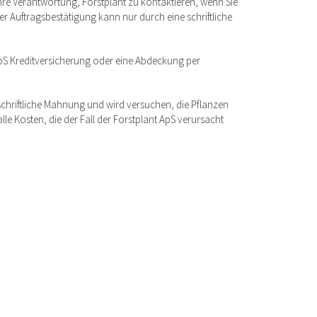
 Ihre Verantwortung, Forstplant zu kontaktieren, wenn Sie
r Auftragsbestätigung kann nur durch eine schriftliche
ApS Kreditversicherung oder eine Abdeckung per
schriftliche Mahnung und wird versuchen, die Pflanzen
le Kosten, die der Fall der Forstplant ApS verursacht