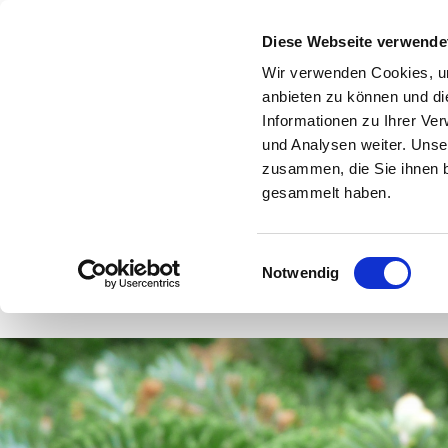
Diese Webseite verwende
Wir verwenden Cookies, um
anbieten zu können und di
Informationen zu Ihrer Ve
und Analysen weiter. Unse
zusammen, die Sie ihnen b
gesammelt haben.
Forstplant
Pflanzen Weihnachtsbäume und
Geschäftsbedienungen
Einwilligungsauswahl
Notwendig