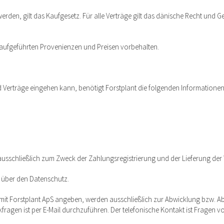
werden, gilt das Kaufgesetz. Für alle Verträge gilt das dänische Recht und G
n aufgeführten Provenienzen und Preisen vorbehalten.
d Verträge eingehen kann, benötigt Forstplant die folgenden Informationen
n ausschließlich zum Zweck der Zahlungsregistrierung und der Lieferung de
n über den Datenschutz.
 mit Forstplant ApS angeben, werden ausschließlich zur Abwicklung bzw. 
gen ist per E-Mail durchzuführen. Der telefonische Kontakt ist Fragen vo