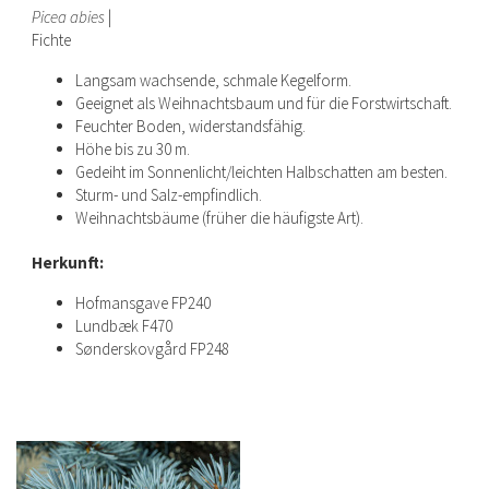
Picea abies
|
Fichte
Langsam wachsende, schmale Kegelform.
Geeignet als Weihnachtsbaum und für die Forstwirtschaft.
Feuchter Boden, widerstandsfähig.
Höhe bis zu 30 m.
Gedeiht im Sonnenlicht/leichten Halbschatten am besten.
Sturm- und Salz-empfindlich.
Weihnachtsbäume (früher die häufigste Art).
Herkunft:
Hofmansgave FP240
Lundbæk F470
Sønderskovgård FP248