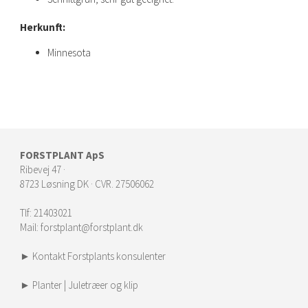
Herkunft:
Minnesota
FORSTPLANT ApS
Ribevej 47 ·
8723 Løsning DK · CVR. 27506062
Tlf:
21403021
Mail:
forstplant@forstplant.dk
► Kontakt Forstplants konsulenter
► Planter | Juletræer og klip