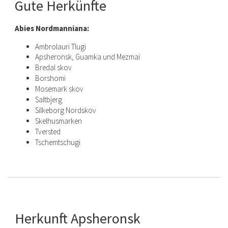
Gute Herkünfte
Abies Nordmanniana:
Ambrolauri Tlugi
Apsheronsk, Guamka und Mezmai
Bredal skov
Borshomi
Mosemark skov
Saltbjerg
Silkeborg Nordskov
Skelhusmarken
Tversted
Tschemtschugi
Herkunft Apsheronsk