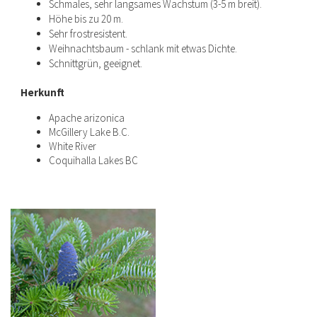
Schmales, sehr langsames Wachstum (3-5 m breit).
Höhe bis zu 20 m.
Sehr frostresistent.
Weihnachtsbaum - schlank mit etwas Dichte.
Schnittgrün, geeignet.
Herkunft
Apache arizonica
McGillery Lake B.C.
White River
Coquihalla Lakes BC