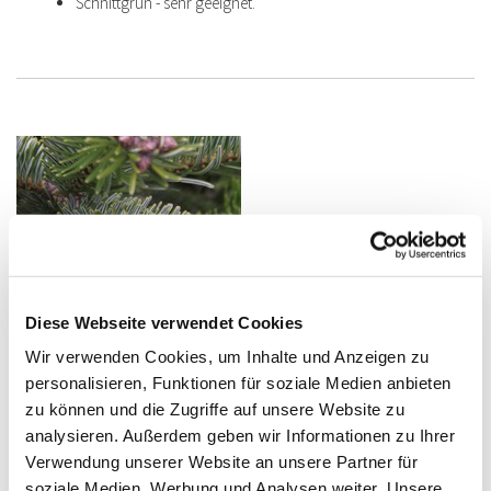
Schnittgrün - sehr geeignet.
Diese Webseite verwendet Cookies
Wir verwenden Cookies, um Inhalte und Anzeigen zu
Abies bornmuelleriana
personalisieren, Funktionen für soziale Medien anbieten
zu können und die Zugriffe auf unsere Website zu
Abies bornmuelleriana
|
analysieren. Außerdem geben wir Informationen zu Ihrer
Bornmuelleriana
Verwendung unserer Website an unsere Partner für
Westtürkei.
soziale Medien, Werbung und Analysen weiter. Unsere